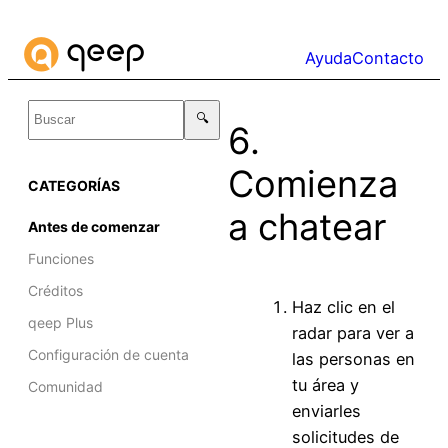
Skip
to
Ayuda
Contacto
content
6.
Comienza
CATEGORÍAS
a chatear
Antes de comenzar
Funciones
Créditos
Haz clic en el
qeep Plus
radar para ver a
Configuración de cuenta
las personas en
tu área y
Comunidad
enviarles
solicitudes de